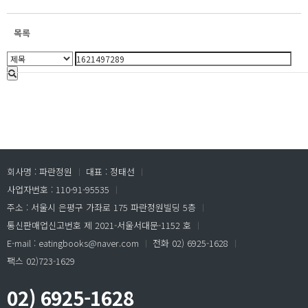
목록
회사명 : 파란정원
ㅣ
대표 : 정태선
ㅣ
사업자번호 : 110-91-95535
ㅣ
주소 : 서울시 은평구 가좌로 175 파란정원빌딩 5층
ㅣ
통신판매업신고번호 제 2021-서울서대문-1152 호
ㅣ
E-mail : eatingbooks@naver.com
ㅣ
전화 02) 6925-1628
ㅣ
팩스 02)723-1629
02) 6925-1628