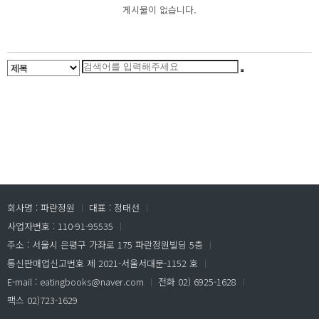
게시물이 없습니다.
회사명 : 파란정원
ㅣ
대표 : 정태선
ㅣ
사업자번호 : 110-91-95535
ㅣ
주소 : 서울시 은평구 가좌로 175 파란정원빌딩 5층
ㅣ
통신판매업신고번호 제 2021-서울서대문-1152 호
ㅣ
E-mail : eatingbooks@naver.com
ㅣ
전화 02) 6925-1628
ㅣ
팩스 02)723-1629