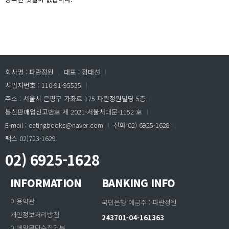
회사명 : 파란정원
ㅣ
대표 : 정태선
ㅣ
사업자번호 : 110-91-95535
ㅣ
주소 : 서울시 은평구 가좌로 175 파란정원빌딩 5층
ㅣ
통신판매업신고번호 제 2021-서울서대문-1152 호
ㅣ
E-mail : eatingbooks@naver.com
ㅣ
전화 02) 6925-1628
ㅣ
팩스 02)723-1629
02) 6925-1628
INFORMATION
BANKING INFO
이용약관
국민은행 예금주 : 파란정원
개인정보처리방침
243701-04-161363
이메일무단수집거부