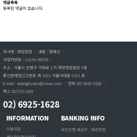
댓글목록
등록된 댓글이 없습니다.
회사명 : 파란정원
ㅣ
대표 : 정태선
ㅣ
사업자번호 : 110-91-95535
ㅣ
주소 : 서울시 은평구 가좌로 175 파란정원빌딩 5층
ㅣ
통신판매업신고번호 제 2021-서울서대문-1152 호
ㅣ
E-mail : eatingbooks@naver.com
ㅣ
전화 02) 6925-1628
ㅣ
팩스 02)723-1629
02) 6925-1628
INFORMATION
BANKING INFO
이용약관
국민은행 예금주 : 파란정원
개인정보처리방침