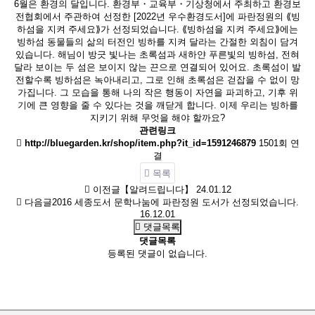
6월은 환경의 달입니다. 환경부・교육부・기상청에서 주최하고 환경보
전협회에서 주관하여 선정한 [2022년 우수환경도서]에 파란정원의 ⟪빙
하섬을 지켜 주세요⟫가 선정되었습니다.
⟪빙하섬을 지켜 주세요⟫에는
빙하섬 동물들의 삶의 터전인 빙하를 지켜 달라는 간절한 외침이 담겨
있습니다. 해님이 방긋 빛나는 초록섬과 새하얀 푸른빛의 빙하섬, 전혀
달라 보이는 두 섬은 보이지 않는 끈으로 연결되어 있어요. 초록섬이 발
전할수록 빙하섬은 녹아내리고, 그로 인해 초록섬은 걷잡을 수 없이 망
가집니다. 그 모습을 통해 나의 작은 행동이 자연을 파괴하고, 기후 위
기에 큰 영향을 줄 수 있다는 것을 깨닫게 합니다.
이제 우리는 빙하를
지키기 위해 무엇을 해야 할까요?
관련링크
http://bluegarden.kr/shop/item.php?it_id=1591246879
1501회 연
결
목록
이전글
【알려드립니다】
24.01.12
다음글
2016 세종도서 문학나눔에 파란정원 도서가 선정되었습니다.
16.12.01
댓글목록
댓글목록
등록된 댓글이 없습니다.